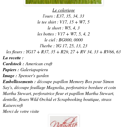
Le coloriage
l'ours : E37, 35, 34, 33
le tee shirt : V17, 15 + W7, 5
le short : W5, 4, 3
les bottes : V17 + W7, 5, 4, 2
le ciel : BG000, 0000
l'herbe : YG 17, 25, 13, 23
les fleurs : YG17 + R37, 35 + R29, 27 + RV 34, 33 + RV66, 63
La recette :
Cardstock :
American craft
Papiers :
Galeriapapieru
Image :
Spenser's garden
Embellissements :
découpe papillon Memory Box pour Simon
Say's, découpe feuillage Magnolia, perforatrice bordure et coin
Martha Stewart, perforatrice fleur et papillon Martha Stewart,
dentelle, fleurs Wild Orchid et Scrapbooking boutique, strass
Kaisercreft
Merci de votre visite