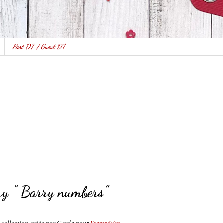
Past DT / Guest DT
ry " Barry numbers"
e collection créée par Gerda pour
Stampfairy
.