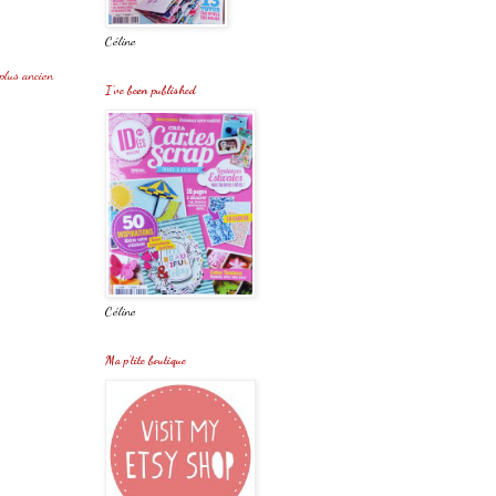
Céline
 plus ancien
I've been published
Céline
Ma p'tite boutique