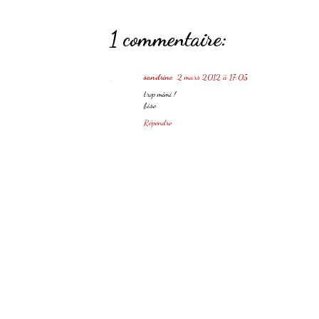
1 commentaire:
sandrine
2 mars 2012 à 17:05
trop mimi !
bise
Répondre