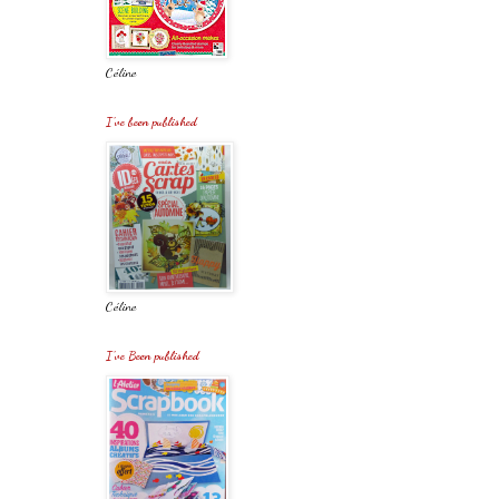
Céline
I've been published
Céline
I've Been published