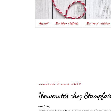
Accueil
Nos blogs Préférés
Nos top et victoires
vendredi 2 mars 2012
Nouveautés chez Stampfai
Bonjour,
comme tous les vendredis je vous présente la nouvell