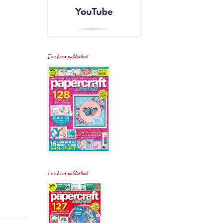
I've been published
I've been published