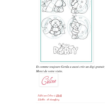
Et comme toujours Gerda a aussi crée un digi gratuit
Merci de votre visite.
Publié par
Céline
à
08:48
Libellés :
dt stampfairy