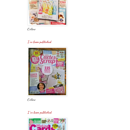
Céline
I've been published
Céline
I"ve been published