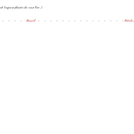
it toujours plaisir de vous lire ;)
Accueil
Article