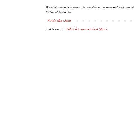
Merci d'avoir pris le temps de nous laisser un petit mot, cela nous fa
Céline et Nathalie
Article plus récent
Inscription à :
Publier les commentaires (Atom)