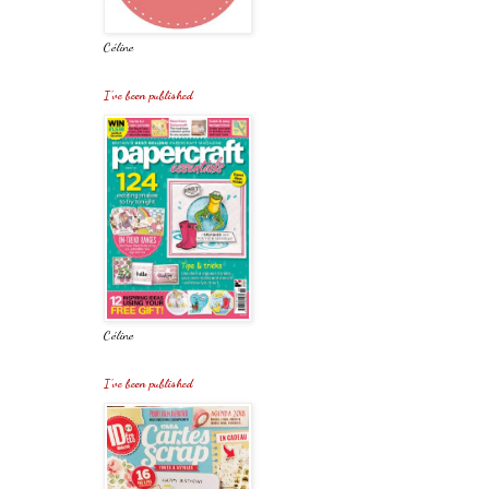
Céline
I've been published
Céline
I've been published